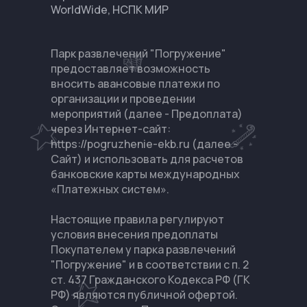
WorldWide, НСПК МИР
Перезвоните мне
Парк развлечений "Погружение"
Главная
предоставляет возможность
вносить авансовые платежи по
организации и проведении
мероприятий (далее - Предоплата)
через Интернет-сайт:
https://pogruzhenie-ekb.ru (далее -
Сайт) и использовать для расчетов
банковские карты международных
«Платежных систем».
Настоящие правила регулируют
условия внесения предоплаты
Покупателем у парка развлечений
"Погружение" и в соответствии с п. 2
ст. 437 Гражданского Кодекса РФ (ГК
РФ) являются публичной офертой.