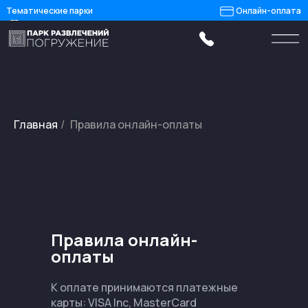
Тематические парки
Онлайн-оплата
Главная
Правила онлайн-оплаты
/
+7 (343) 343-26-67
Контакты
Правила онлайн-
Посетителям
оплаты
Квесты
К оплате принимаются платежные
карты: VISA Inc, MasterCard
Мероприятия