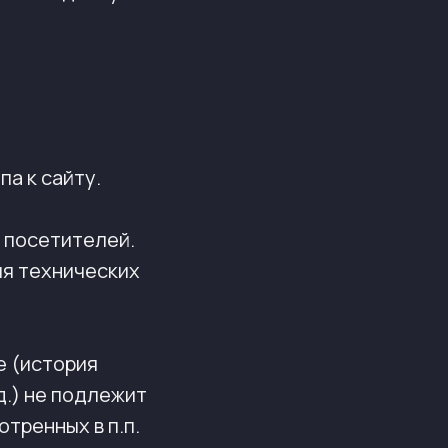
па к сайту.
х посетителей.
ия технических
е (история
д.) не подлежит
тренных в п.п.