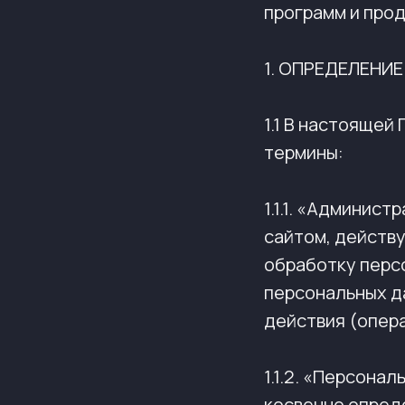
программ и прод
1. ОПРЕДЕЛЕНИ
1.1 В настояще
термины:
1.1.1. «Админис
сайтом, действу
обработку перс
персональных д
действия (опер
1.1.2. «Персона
косвенно опред