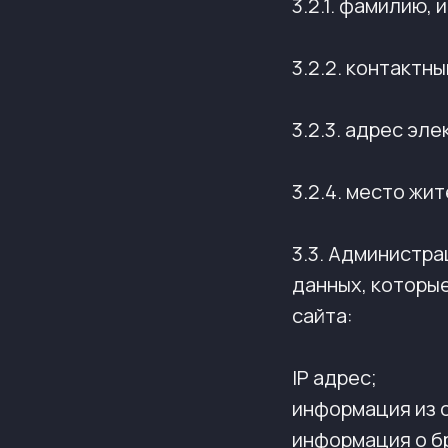
3.2.1. фамилию,
3.2.2. контактн
3.2.3. адрес эле
3.2.4. место жи
3.3. Администр
данных, которы
сайта:
IP адрес;
информация из c
информация о б