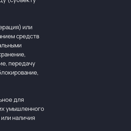
ерация) или
анием средств
нальными
хранение,
ие, передачу
блокирование,
ьное для
их умышленного
 или наличия