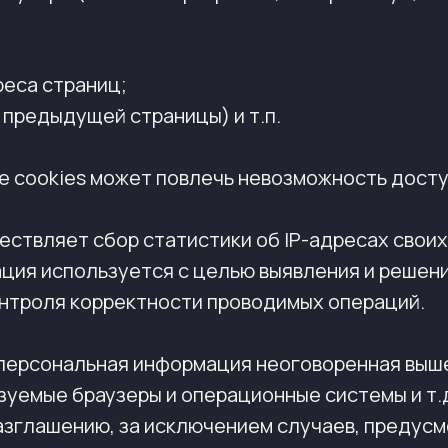
еса страниц;
 предыдущей страницы) и т.п.
ие cookies может повлечь невозможность досту
ществляет сбор статистики об IP-адресах свои
ция используется с целью выявления и решен
онтроля корректности проводимых операций.
я персональная информация неоговоренная выш
зуемые браузеры и операционные системы и т.
зглашению, за исключением случаев, предусмо