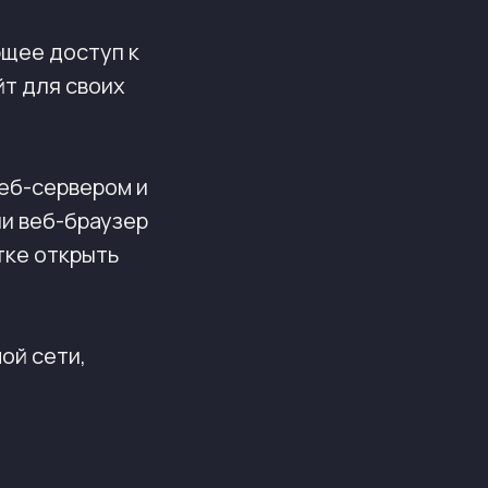
ющее доступ к
йт для своих
веб-сервером и
ли веб-браузер
тке открыть
ной сети,