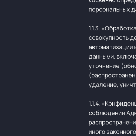
персональных д
1.1.3. «Обработ
совокупность д
автоматизации 
данными, включа
уточнение (обно
(распространени
удаление, унич
1.1.4. «Конфиде
соблюдения Адм
распространени
иного законного