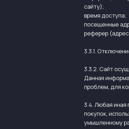
сайту);
время доступа;
посещенные адр
реферер (адрес
3.3.1. Отключен
3.3.2. Сайт осу
Данная информа
проблем, для к
3.4. Любая ина
покупок, исполь
умышленному ра