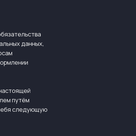
обязательства
альных данных,
осам
формлении
 настоящей
лем путём
 себя следующую