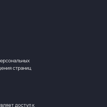
 Персональных
щения страниц
вляет доступ к