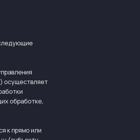
 следующие
 управления
и) осуществляет
работки
щих обработке,
я к прямо или
цу (субъекту